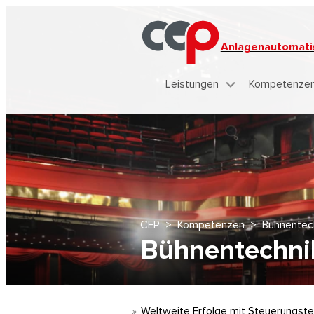
Anlagenautomati
Leistungen
Kompetenze
CEP
>
Kompetenzen
>
Bühnentec
Bühnentechni
Weltweite Erfolge mit Steuerungste