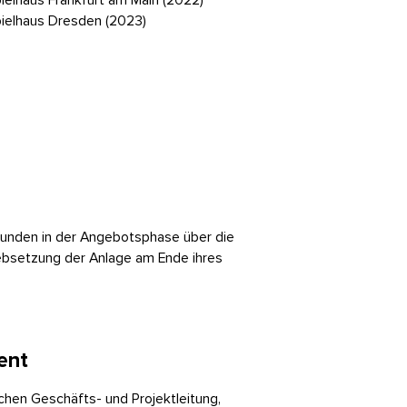
ielhaus Frankfurt am Main (2022)
ielhaus Dresden (2023)
 Kunden in der Angebotsphase über die
iebsetzung der Anlage am Ende ihres
ent
hen Geschäfts- und Projektleitung,