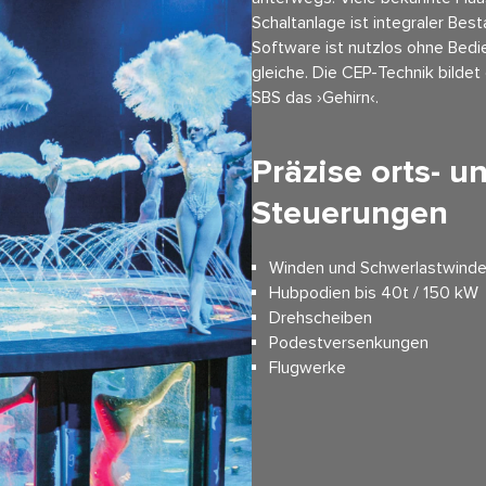
Schaltanlage ist integraler Best
Software ist nutzlos ohne Bedi
gleiche. Die CEP-Technik bilde
SBS das ›Gehirn‹.
Präzise orts- u
Steuerungen
Winden und Schwerlastwind
Hubpodien bis 40t / 150 kW
Drehscheiben
Podestversenkungen
Flugwerke