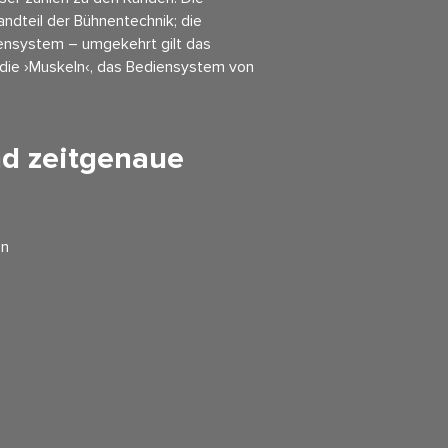
andteil der Bühnentechnik; die
ensystem – um­gekehrt gilt das
t die ›Muskeln‹, das Bediensystem von
nd zeitgenaue
en