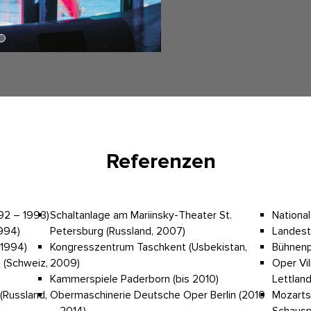
Referenzen
992 – 1993)
Schaltanlage am Mariinsky-Theater St.
National
1994)
Petersburg (Russland, 2007)
Landest
(1994)
Kongresszentrum Taschkent (Usbekistan,
Bühnenp
 (Schweiz,
2009)
Oper Vil
Kammerspiele Paderborn (bis 2010)
Lettland
(Russland,
Obermaschinerie Deutsche Oper Berlin (2010
Mozartsa