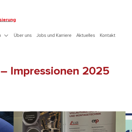
sierung
n
Über uns
Jobs und Karriere
Aktuelles
Kontakt
Skip
to
content
– Impressionen 2025